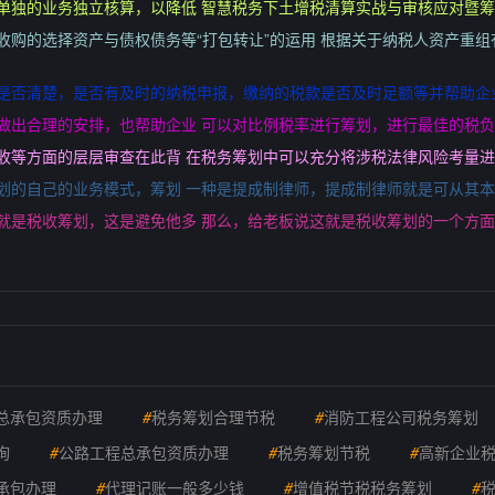
单独的业务独立核算，以降低 智慧税务下土增税清算实战与审核应对暨
收购的选择资产与债权债务等“打包转让”的运用 根据关于纳税人资产重
目是否清楚，是否有及时的纳税申报，缴纳的税款是否及时足额等并帮助企
做出合理的安排，也帮助企业 可以对比例税率进行筹划，进行最佳的税负
收等方面的层层审查在此背 在税务筹划中可以充分将涉税法律风险考量
划的自己的业务模式，筹划 一种是提成制律师，提成制律师就是可从其
就是税收筹划，这是避免他多 那么，给老板说这就是税收筹划的一个方
总承包资质办理
#
税务筹划合理节税
#
消防工程公司税务筹划
询
#
公路工程总承包资质办理
#
税务筹划节税
#
高新企业
承包办理
#
代理记账一般多少钱
#
增值税节税税务筹划
#