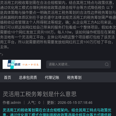
灵活用工的税收筹划需在合法合规框架内，结合其用工特点与政策优惠，
通过优化用工模式合理利用税收政策选择合规平台等方式降低税负 以下
是具体策略与操作要点一明确灵活用工税务筹划的合法性边界税务筹划与
逃税漏税的本质区别在于是否遵守法律法规灵活用工的税务筹划需严格遵
循税收征收管理法个人所得税法等规定，确；从企业用工方A公司来说，
我们可以把这些网红给自己带来的服务打包看成一个整体项目，假如本次
需要给10个网红发放工资共100万，每人10w，该如何操作呢现在在某税
务洼地有一个灵活用工平台，主体公司A把这整个项目都打包给了该灵活
用工平台，所以就需要把所有需要发放给网红的工资100万打给了平台，
主体。
">
首页
总承包资质
代理记账
税务筹划
灵活用工税务筹划是什么意思
作者:admin
人气：0
更新：2026-05-15 07:18:46
灵活用工的税收筹划需在合法合规框架内，结合其用工特点与政策优
惠，通过优化用工模式合理利用税收政策选择合规平台等方式降低税