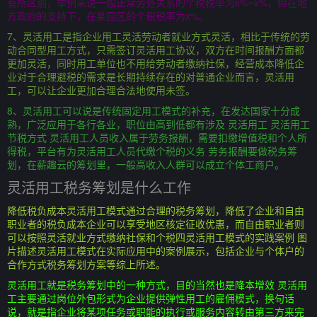
有所区别，举例来说一般正常劳务关系的个税税率为x%~x%，但在地
方政府的支持下，在某园区的个税税率为x%。
7、灵活用工是指企业用工灵活劳动者就业方式灵活，相比于传统的劳
动合同型用工方式，只需签订灵活用工协议，双方在时间报酬方面都
更加灵活，同时用工单位也不用给劳动者缴纳社保，经营成本降低企
业对于合理避税的需求是长期持续存在的对普通企业而言，灵活用
工，可以让企业更加合理合法地使用未签。
8、灵活用工可以说是传统固定用工模式的补充，在发达国家十分成
熟，广泛应用于各行各业，职位由高到低都有涉及 灵活用工 灵活用工
节税方式 灵活用工人员收入属于劳务报酬，需要扣缴增值税和个人所
得税，平台有为灵活用工人员代缴个税的义务 劳务报酬要做税务筹
划，在薪趣云的筹划里，一般高收入人群可以成立个体工商户。
灵活用工税务筹划是什么工作
降低税负成本灵活用工模式通过合理的税务筹划，降低了企业和自由
职业者的税负成本企业可以享受地区核定征收优惠，而自由职业者则
可以按照灵活就业方式缴纳社保和个税四灵活用工模式的实践案例 图
片描述灵活用工模式在实际应用中的案例展示，包括企业与个体户的
合作方式税务筹划方案等综上所述。
灵活用工就是税务筹划中的一种方式，目的当然也是降本增效 灵活用
工主要通过岗位外包形式为企业提供弹性用工的雇佣模式，换句话
说，就是指企业将某项任务或职能的执行或服务内容转由第三方来完