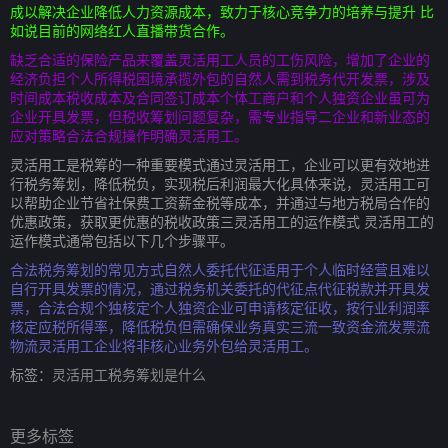
成以解决企业降低人力资源成本，致力于核心竞争力的培养与提升 比
如说目前的网络红人直播带货合作。
缺乏合适的保险产品来覆盖灵活用工人员的工伤风险，增加了企业的
经济负担个人所得税困境承揽外包的自然人需到税务代开发票，涉及
时间成本税收成本及合同签订成本个体工商户和个人独资企业虽可为
企业开具发票，但税收筹划问题复杂，需专业指导二企业和新业态的
应对策略合法合规操作明确灵活用工。
灵活用工是税筹的一种重要模式通过灵活用工，企业可以更有效地进
行税务筹划，降低税负，实现税后利润最大化具体来说，灵活用工可
以帮助企业节省社保费工资薪金税等成本，并通过与地方税局合作的
优惠政策，获取更优惠的税收政策三灵活用工的运作模式 灵活用工的
运作模式通常包括以下几个步骤平。
合法税务筹划的常见方式自然人委托代征适用于个人临时经营且难以
自行开具发票的情况，通过税务机关委托的代征点代征税款并开具发
票，合法合规个独核定个人独资企业可申请核定征收，按行业利润率
核定应税所得率，降低税负但需确保业务真实三流一致资金流发票流
物流灵活用工企业将非核心业务外包给灵活用工。
标签：
灵活用工税务筹划是什么
更多标签