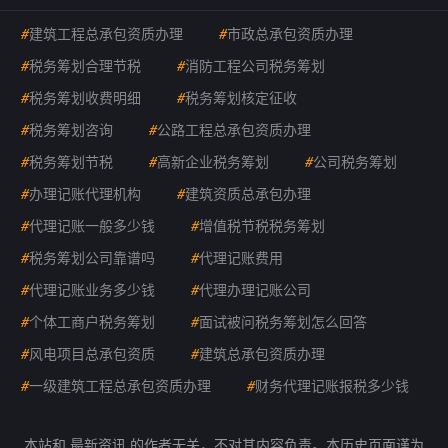
#
建筑工程总承包资质办理
#
市政总承包资质办理
#
税务筹划合理节税
#
消防工程公司税务筹划
#
税务筹划收费明细
#
税务筹划核定征收
#
税务筹划咨询
#
公路工程总承包资质办理
#
税务筹划节税
#
高新企业税务筹划
#
公司税务筹划
#
办理记账代理机构
#
建筑资质总承包办理
#
代理记账一般多少钱
#
增值税节税税务筹划
#
税务筹划公司靠谱吗
#
代理记账费用
#
代理记账业务多少钱
#
代理办理记账公司
#
个体工商户税务筹划
#
面试被问税务筹划怎么回答
#
风电项目总承包资质
#
建筑总承包资质办理
#
一级建筑工程总承包资质办理
#
财务代理记账报税多少钱
本站和 最新资讯 的作者无关，不对其内容负责。本历史页面谨为