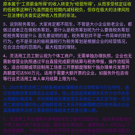
原本属于“工资薪金所得”的收入转变为“经营所得”，从而享受核定征收
的低税率这种行为虽然能在短期内减轻税负，但存在极大的法律风险
一旦法律机关查实这种收入性质的非法。
3、说到税务筹划，大家肯定都不陌生，不管是大小企业新老企业，都
做过或者正在做税务筹划，那什么是税务筹划呢为什么要做税务筹划
呢税务筹划是什么 首先要说明的是，税务筹划并不是一件简单的财务
行为，也不是非法的偷税漏税行为税务筹划是根据企业的经营情况，
在合法合规的范围内，最大程度的理财。
4、灵活用工员工默认视为个体工商户，无需单独办理执照，企业也无
需新增营业执照通过平台直接完成薪资结算与税务申报，操作流程简
化，适合短期或项目制用工场景三开票额度限制个独办理单月发票开
具额度可达500万元，适用于需要大额开票的企业，如服务外包咨询
等行业灵活用工单人单月结算上限为10。
5、2020年灵活用工的统筹税收处理需结合法律框架与行业特性，通
过合规税务筹划降低企业成本，核心思路是将雇佣关系转为合作关系
以规避社保成本，并利用税收优惠政策及系统化工具实现节税一灵活
用工税收处理的核心逻辑转变用工关系传统雇佣模式的税务痛点企业
直接雇佣灵活用工需承担社保成本尤其是社保入税。
6、灵活用工平台通常与多地政府签订委托代征协议，能对劳动者视为
个体工商户进行核定征收，税负是非常低的，通常月收入10万元以下
免征增值税，个税将核定征收不同平台在他们各自园区的税率可能也