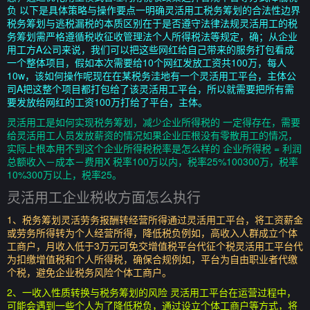
负 以下是具体策略与操作要点一明确灵活用工税务筹划的合法性边界
税务筹划与逃税漏税的本质区别在于是否遵守法律法规灵活用工的税
务筹划需严格遵循税收征收管理法个人所得税法等规定，确；从企业
用工方A公司来说，我们可以把这些网红给自己带来的服务打包看成
一个整体项目，假如本次需要给10个网红发放工资共100万，每人
10w，该如何操作呢现在在某税务洼地有一个灵活用工平台，主体公
司A把这整个项目都打包给了该灵活用工平台，所以就需要把所有需
要发放给网红的工资100万打给了平台，主体。
灵活用工是如何实现税务筹划，减少企业所得税的 一定得存在，需要
给灵活用工人员发放薪资的情况如果企业压根没有零散用工的情况，
实际上根本用不到这个企业所得税税率是怎么样的 企业所得税 = 利润
总额收入－成本－费用X 税率100万以内，税率25%100300万，税率
10%300万以上，税率25。
灵活用工企业税收方面怎么执行
1、税务筹划灵活劳务报酬转经营所得通过灵活用工平台，将工资薪金
或劳务所得转为个人经营所得，降低税负例如，高收入人群成立个体
工商户，月收入低于3万元可免交增值税平台代征个税灵活用工平台代
为扣缴增值税和个人所得税，确保合规例如，平台为自由职业者代缴
个税，避免企业税务风险个体工商户。
2、一收入性质转换与税务筹划的风险 灵活用工平台在运营过程中，
可能会遇到一些个人为了降低税负，通过设立个体工商户等方式，将