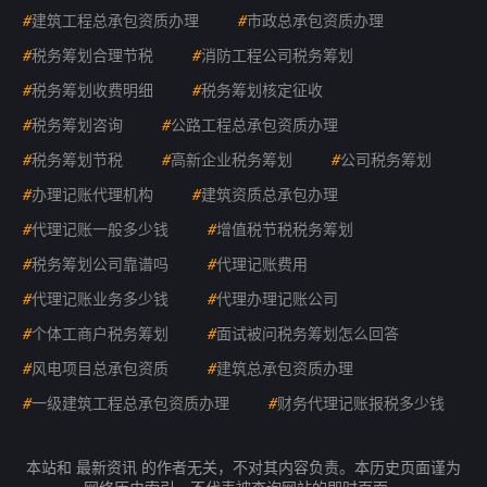
#
建筑工程总承包资质办理
#
市政总承包资质办理
#
税务筹划合理节税
#
消防工程公司税务筹划
#
税务筹划收费明细
#
税务筹划核定征收
#
税务筹划咨询
#
公路工程总承包资质办理
#
税务筹划节税
#
高新企业税务筹划
#
公司税务筹划
#
办理记账代理机构
#
建筑资质总承包办理
#
代理记账一般多少钱
#
增值税节税税务筹划
#
税务筹划公司靠谱吗
#
代理记账费用
#
代理记账业务多少钱
#
代理办理记账公司
#
个体工商户税务筹划
#
面试被问税务筹划怎么回答
#
风电项目总承包资质
#
建筑总承包资质办理
#
一级建筑工程总承包资质办理
#
财务代理记账报税多少钱
本站和 最新资讯 的作者无关，不对其内容负责。本历史页面谨为