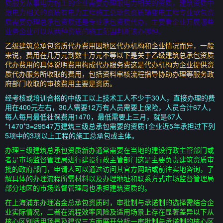
质服务从事电力施工的企业需要办理跟电力相关的资质，建筑资质中
跟电力相关的资质有电力工程施工总承包资质输变电工程专业承包资
质需要办理总承包资质还是专业承包资质代办，主要看企业开展哪些
业务企业可以从两种资质的施工范围判断该办哪种。
乙级建筑总承包资质代办费用因地区代办机构和企业情况而异，一般
来说，费用在几万元到数十万元不等以下是关于乙级建筑总承包资质
代办费用的具体说明费用构成代办服务费这是代办机构为企业提供资
质代办服务所收取的费用，包括资料审核流程指导协助办理等服务政
府部门收取的审核费用主要是资质。
经考核或培训合格的中级工以上技术工人不少于30人，直接办理的费
用在400元左右，30人需要12万有人员需要上保险，人员合计67人，
每人每月最低社保费用1470，最低需要上三月，就是67人
*1470*3=29547万建筑三级总承包需要的资质1企业近5年承担过下列
5项中的3项以上工程的施工总承包或主体。
办理三级建筑总承包资质新办通常需要在当地的建设行政主管部门或
者是市场监督管理局进行建设行政主管部门这是主要负责建筑资质审
批的政府部门，申请人可以通过访问其官方网站或前往实地咨询，了
解具体的办理流程所需材料以及办理地址和联系方式市场监督管理局
部分地区的市场监督管理局也承担建筑资质的。
在上海浦东办理冶金总承包资质时，审批制与承诺制的选择需结合企
业实际情况，二者在流程效率风险及适用场景上存在显著差异以下从
核心区别适用场景及建议三方面展开分析一审批制与承诺制的核心区