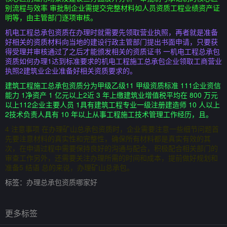
别流程与效率 审批制企业需提交完整材料如人员资质工程业绩资产证
明等，由主管部门逐项审核。
机电工程总承包资质在办理时就需要先领取营业执照，再者就是准备
好相关的资质材料向当地的建设行政主管部门提出书面申请，只要获
得受理并审核通过了之后才能颁发相关的资质证书 一机电工程总承包
资质如何办理1达到标准要求的机电工程施工总承包企业领取工商营业
执照2建筑业企业准备好相关资质要求的。
建筑工程施工总承包资质分为甲级乙级11 甲级资质标准 111企业资信
能力 1净资产 1 亿元以上2近 3 年上缴建筑业增值税平均在 800 万元
以上112企业主要人员 1具有建筑工程专业一级注册建造师 10 人以上
2技术负责人具有 10 年以上从事工程施工技术管理工作经历，且。
4 注意事项 在办理矿山总承包资质时，企业需要注意一些细节问题首
先要注意材料的真实性和完整性，确保所有材料都是真实有效的其
次，在申请过程中需要保持良好的沟通与配合，积极配合相关部门的
审查工作另外，还需要关注办理所需的时间和成本，提前做好规划和
准备5 结语 总的来说，办理矿山总承包。
标签：
办理总承包资质哪家好
更多标签