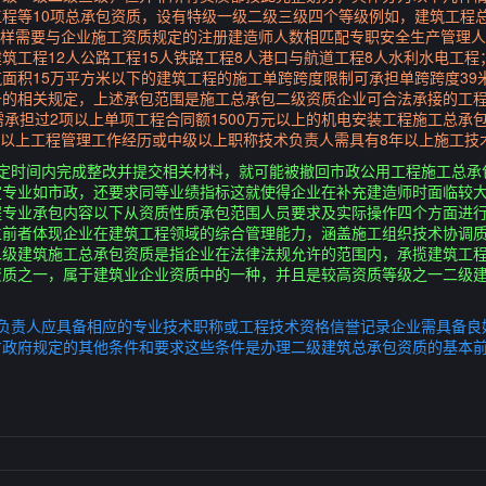
程等10项总承包资质，设有特级一级二级三级四个等级例如，建筑工程
同样需要与企业施工资质规定的注册建造师人数相匹配专职安全生产管理人
筑工程12人公路工程15人铁路工程8人港口与航道工程8人水利水电工程
面积15万平方米以下的建筑工程的施工单跨跨度限制可承担单跨跨度39
条的相关规定，上述承包范围是施工总承包二级资质企业可合法承接的工
需承担过2项以上单项工程合同额1500万元以上的机电安装工程施工总承
年以上工程管理工作经历或中级以上职称技术负责人需具有8年以上施工技
规定时间内完成整改并提交相关材料，就可能被撤回市政公用工程施工总承
定专业如市政，还要求同等业绩指标这就使得企业在补充建造师时面临较
专业承包内容以下从资质性质承包范围人员要求及实际操作四个方面进行
立前者体现企业在建筑工程领域的综合管理能力，涵盖施工组织技术协调
二级建筑施工总承包资质是指企业在法律法规允许的范围内，承揽建筑工
资质之一，属于建筑业企业资质中的一种，并且是较高资质等级之一二级
术负责人应具备相应的专业技术职称或工程技术资格信誉记录企业需具备良
方政府规定的其他条件和要求这些条件是办理二级建筑总承包资质的基本
。