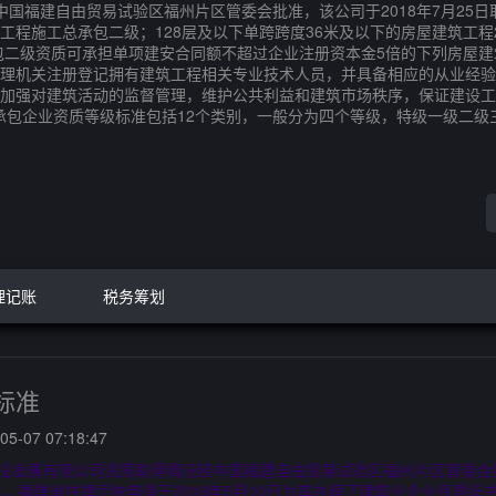
国福建自由贸易试验区福州片区管委会批准，该公司于2018年7月25
筑工程施工总承包二级；128层及以下单跨跨度36米及以下的房屋建筑工程
包二级资质可承担单项建安合同额不超过企业注册资本金5倍的下列房屋建
理机关注册登记拥有建筑工程相关专业技术人员，并具备相应的从业经验
强对建筑活动的监督管理，维护公共利益和建筑市场秩序，保证建设工程质
总承包企业资质等级标准包括12个类别，一般分为四个等级，特级一级二
理记账
税务筹划
标准
5-07 07:18:47
设发展有限公司资质取得情况经中国福建自由贸易试验区福州片区管委会批准
，福建省住建厅依申请于2019年5月10日为其办理了建筑业企业资质证