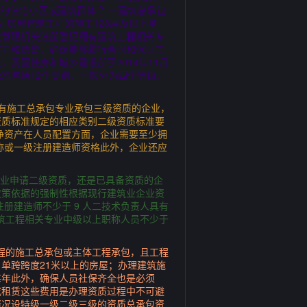
下的住宅小区或建筑群体 ？一建筑总承包
房屋建筑工程的施工128层及以下单
政管理机关注册登记拥有建筑工程相关专
实力和信誉，确保能够履行合同和保证工
我国住房和城乡建设部于2014年11月
标准包括12个类别，一般分为四个等级，
有施工总承包专业承包三级资质的企业，
资质标准规定的相应类别二级资质标准要
净资产在人员配置方面，企业需要至少拥
称或一级注册建造师资格此外，企业还应
企业申请二级资质，还是已具备资质的企
政策依据的强制性根据现行建筑业企业资
注册建造师不少于 9 人二技术负责人具有
 筑工程相关专业中级以上职称人员不少于
工程的施工总承包或主体工程承包，且工程
 单跨跨度21米以上的房屋；办理建筑施
每年此外，确保人员社保齐全也是必须
或租赁这些费用是办理资质过程中不可避
情况设特级一级二级三级的资质总承包资