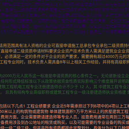
下的房屋建筑工程2高度120米及以下的构筑物3建筑面积12万平方米及以
工总承包二级资质可承担单项建安合同额不超过企业注册资本金5倍的下列
业需要遵循以下步骤满足申请条件企业需具有独立法人资格，并在工商行
备完成相应规模建筑工程项目的施工能力和质量保证能力具备一定的财务
活动的监督管理，维护公共利益和建筑市场秩序，保证建设工程质量安全，
5年1月1日起实施建筑业企业资质标准分为三部分施工总承包企业资质等级
。
定适用范围具有法人资格的企业可直接申请施工总承包专业承包二级资质持
可直接申请二级资质申请材料要求企业资产技术负责人需满足建筑业企业
，必须满足一定的条件对于企业的资产要求，需要拥有超过4000万元的
筑工程专业同时，技术负责人需具备8年以上相关工作经验，并持有高级职
为2000万元人民币这一标准是申请资质的核心条件之一，无论是新设立
以任何形式降低标准以下从政策依据资金性质实际影响三个维度展开说明
筑工程机电工程专业注册建造师合计不少于 12 人，其 中建筑工程专业
历， 且具有结构专业高级职称或建筑工程专业一级注册建造师执业资格建
包括以下几点1 工程业绩要求 企业近5年需承担过下列6项中的4项以上
度50米以上的构筑物或建筑物 单体建筑面积1万平方米以上的房屋建筑工程
员费用方面，企业需要聘请建造师等专业人员，挂靠费用通常在两到三万
设备费用涉及到办公地址的租赁或购买，以及可能需要的专业设备的购买
特级一级二级三级，但并非所有资质都按此完整划分，具体分为以下几种