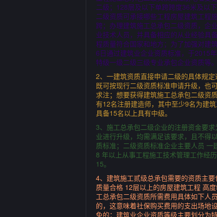
二级；128层及以下单跨跨度36米及以
二级资质可承接哪些工程房屋建筑工程施
跨；办理建筑施工总承包二级资质，企
业技术人员，并具备相应的从业经验具
程质量符合国家和地方；为了加强对建筑
6日通过建筑业企业资质标准，于201
特级一级二级三级专业承包企业资质等
2、一建筑资质直接申请二级的具体规
既可按现行二级资质标准申请升级，也
求注；想要获得建筑施工总承包二级资质
有12名注册建造师，其中至少9名为建
具备15名以上具有中级。
3、施工总承包二级企业的注册资金要求
业进行升级，均需满足该要求，且不得
质标准；二级资质标准企业主要人员 一建
8 年以上从事工程施工技术管理工作经
15。
4、建筑施工贰级总承包需要的资质主要
质量合格 12层以上的房屋建筑工程 高
工总承包二级资质所需费用具体如下人
的，这意味着社保购买费用的支出场地
免的；建筑业企业资质等级主要划分为