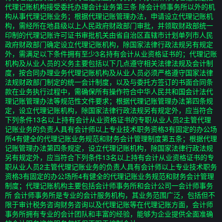
代理记账机构接受委托办理会计业务第三条 除会计师事务所以外的机
构从事代理记账业务；根据代理记账管理办法，申请设立代理记账机
构，需经所在地县级以上人民政府财政部门审批，并领取财政部统一
印制的代理记账许可证书审批机关由省自治区直辖市计划单列市人民
政府财政部门确定设立代理记账机构，除国家法律行政法规另有规定
外，需满足以下条件拥有至少3名持有会计从业资格证书的；代理记账
机构及从业人员的义务主要包括以下几点遵守相关法律法规及会计制
度，按合同办理业务代理记账机构及从业人员必须严格遵守国家法律
法规财政部门制定的统一会计制度，以及与委托方签订的书面合同条
款在业务执行过程中，需确保所有操作符合中华人民共和国会计法代
理记账管理办法等规范性文件要求；根据代理记账管理办法第四条规
定，设立代理记账机构，除国家法律行政法规另有规定外，应当符合
下列条件13名以上持有会计从业资格证书的专职从业人员2主管代理
记账业务的负责人具有会计师以上专业技术职务资格3有固定的办公场
所4有健全的代理记账业务规范和财务会计管理制度第五条；根据代理
记账管理办法第四条规定，设立代理记账机构，除国家法律行政法规
另有规定外，应当符合下列条件13名以上持有会计从业资格证书的专
职从业人员2主管代理记账业务的负责人具有会计师以上专业技术职务
资格3有固定的办公场所4有健全的代理记账业务规范和财务会计管理
制度；代理记账机构主要包括会计师事务所和会计公司一会计师事务
所 会计师事务所是专业的会计服务机构，其业务范围广泛，包括但不
限于审计税务咨询财务咨询以及代理记账等在代理记账方面，会计师
事务所拥有专业的会计团队和丰富的经验，能够为企业提供全面准确