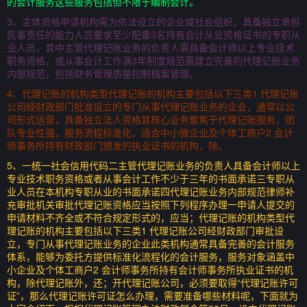
的会计服务这些服务包括但不限于编制会计。
3、主体资格申请机构需为依法设立的企业或社会组织，具备独立承担
民事责任的能力人员要求至少配备3名持有会计从业资格证书的专职从
业人员，其中主管代理记账业务的负责人需具备会计师以上专业技术
职务资格，或从事会计工作满3年制度规范需建立完善的代理记账业务
内部规范，包括财务管理质量控制档案管理。
4、代理记账的机构类型代理记账的机构主要包括以下三类1 代理记账
公司经财政部门批准设立的专门从事代理记账业务的企业，通常以公
司形式运营，具备独立法人资格其核心业务聚焦于代理记账服务，团
队专业性强，服务流程标准化，适合中小微企业及个体工商户2 会计
师事务所持有财政部门颁发的执业证书的机构，除。
5、一统一社会信用代码二主管代理记账业务的负责人具备会计师以上
专业技术职务资格或者从事会计工作不少于三年的书面承诺三专职从
业人员在本机构专职从业的书面承诺四代理记账业务内部规范律师补
充审批机关审批代理记账资格应当按照下列程序办理一申请人提交的
申请材料不齐全或不符合规定形式的，应当；代理记账的机构类型代
理记账的机构主要包括以下三类1 代理记账公司经财政部门审批设
立，专门从事代理记账业务的企业此类机构通常具备完善的会计服务
体系，能够为委托方提供标准化流程化的会计服务，服务对象涵盖中
小企业及个体工商户2 会计师事务所持有会计师事务所执业证书的机
构，除代理记账外，还；开代理记账公司，必须要取得“代理记账许可
证”，那么代理记账许可证怎么办理，需要准备哪些材料呢，下面就为