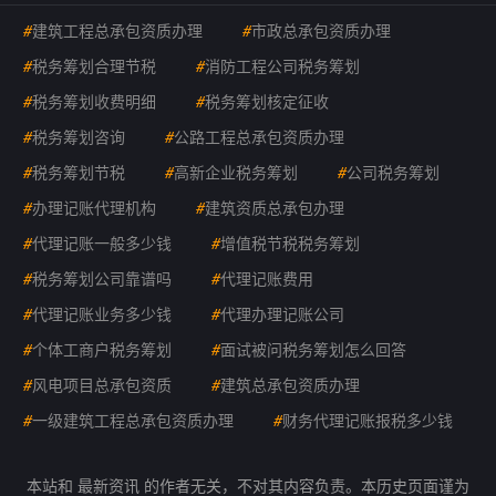
#
建筑工程总承包资质办理
#
市政总承包资质办理
#
税务筹划合理节税
#
消防工程公司税务筹划
#
税务筹划收费明细
#
税务筹划核定征收
#
税务筹划咨询
#
公路工程总承包资质办理
#
税务筹划节税
#
高新企业税务筹划
#
公司税务筹划
#
办理记账代理机构
#
建筑资质总承包办理
#
代理记账一般多少钱
#
增值税节税税务筹划
#
税务筹划公司靠谱吗
#
代理记账费用
#
代理记账业务多少钱
#
代理办理记账公司
#
个体工商户税务筹划
#
面试被问税务筹划怎么回答
#
风电项目总承包资质
#
建筑总承包资质办理
#
一级建筑工程总承包资质办理
#
财务代理记账报税多少钱
本站和 最新资讯 的作者无关，不对其内容负责。本历史页面谨为