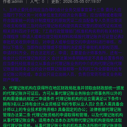
作者:admin
人气：0
更新：2026-05-05 07:19:07
1、五终止委托合同应当办理的会计业务交接事宜第十三条 委托人应
当履行下列义务一对本单位发生的经济业务事项，应当填制或者取得
符合国家统一的会计制度规定的原始凭证二应当配备专人负责日常货
币收支和保管三及时向代理记账机构提供真实完整的原始凭证和其他
相关资料四对于代理；7工商行政管理部门核准机构名称的有关材料3
办理程序 1申请人或单位提交相关材料和填报代理记账许可证登记表2
审批机关收到申请后，对申请人或单位提交的申请材料进行审核，市
别以下情况，当即作出受理或不受理的决定属于审批机关职权范围，
申请材料齐全，符合法定形式，申请；主要是会计师事务所，还有一
些会计公司代理记账的定义 会计法第36条明确规定不具备设置条件的
应当委托经批准设立从事会计代理记账业务的中介机构代理记账代理
记账是指将本企业的会计核算记账报税等一系列的工作全部委托给专
业记账公司完成，本企业只设立出纳人员，负责日常货币收支业务和
财产保管。
2、代理记账机构在获得所在地区财政局批准并领取由财政部统一颁发
的代理记账许可证后，方可从事代理记账业务除会计师事务所以外的
机构需遵循此规定二申请条件 代理记账机构的设立需满足以下条件1
拥有3名以上持有会计从业资格证书的专职从业人员2 负责人需具备会
计师以上的专业技术职务资格3 具备固定的办公；法律依据代理记账
管理办法第二条 代理记账资格的申请取得和管理，以及代理记账机构
从事代理记账业务，适用本办法本办法所称代理记账机构是指依法取
得代理记账资格，从事代理记账业务的机构本办法所称代理记账是指