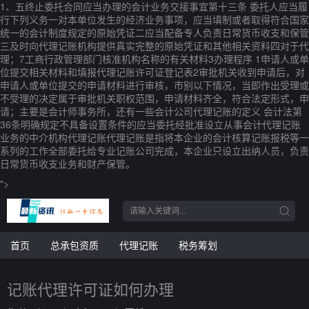
1、五终止委托合同应当办理的会计业务交接事宜第十三条 委托人应当履
行下列义务一对本单位发生的经济业务事项，应当填制或者取得符合国家
统一的会计制度规定的原始凭证二应当配备专人负责日常货币收支和保管
三及时向代理记账机构提供真实完整的原始凭证和其他相关资料四对于代
理；7工商行政管理部门核准机构名称的有关材料3办理程序 1申请人或单
位提交相关材料和填报代理记账许可证登记表2审批机关收到申请后，对
申请人或单位提交的申请材料进行审核，市别以下情况，当即作出受理或
不受理的决定属于审批机关职权范围，申请材料齐全，符合法定形式，申
请；主要是会计师事务所，还有一些会计公司代理记账的定义 会计法第
36条明确规定不具备设置条件的应当委托经批准设立从事会计代理记账
业务的中介机构代理记账代理记账是指将本企业的会计核算记账报税等一
系列的工作全部委托给专业记账公司完成，本企业只设立出纳人员，负责
日常货币收支业务和财产保管。
">
首页
总承包资质
代理记账
税务筹划
记账代理许可证如何办理